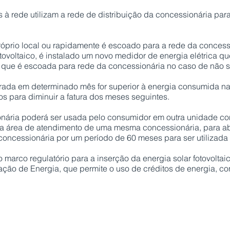
s à rede utilizam a rede de distribuição da concessionária pa
róprio local ou rapidamente é escoado para a rede da conces
otovoltaico, é instalado um novo medidor de energia elétrica 
 que é escoada para rede da concessionária no caso de não se
ada em determinado mês for superior à energia consumida na
s para diminuir a fatura dos meses seguintes.
onária poderá ser usada pelo consumidor em outra unidade c
área de atendimento de uma mesma concessionária, para aba
concessionária por um período de 60 meses para ser utilizada 
marco regulatório para a inserção da energia solar fotovoltaica
ação de Energia, que permite o uso de créditos de energia, c