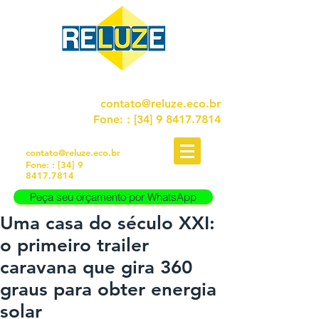
FALE CONOSCO!
contato@reluze.eco.br
Fone:
: [34]
9 8417.7814
FALE CONOSCO!
contato@reluze.eco.br
Fone:
: [34]
9
8417.7814
Peça seu orçamento por WhatsApp
Uma casa do século XXI:
Peça seu orçamento por WhatsApp
o primeiro trailer
caravana que gira 360
graus para obter energia
solar