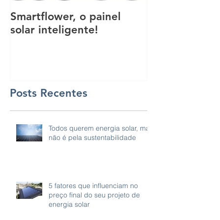
Smartflower, o painel
Esta tinta po
solar inteligente!
transformar 
usinas de ener
Posts Recentes
Todos querem energia solar, mas
não é pela sustentabilidade
5 fatores que influenciam no
preço final do seu projeto de
energia solar