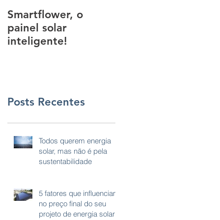
Smartflower, o
Esta tinta pode
painel solar
transformar parede
inteligente!
em usinas de
energia infinita.
Posts Recentes
Todos querem energia
solar, mas não é pela
sustentabilidade
5 fatores que influenciam
no preço final do seu
projeto de energia solar