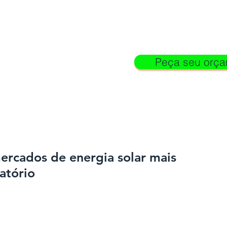
Peça seu orç
Peça seu orç
ANTAGENS
SERVIÇOS
SOLUÇÕES
PROJETOS
ercados de energia solar mais
latório