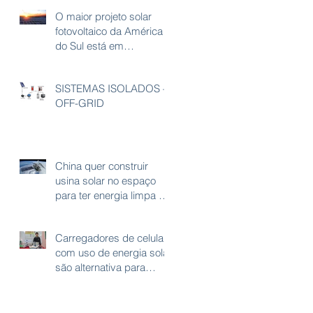
O maior projeto solar
fotovoltaico da América
do Sul está em
andamento
SISTEMAS ISOLADOS –
OFF-GRID
China quer construir
usina solar no espaço
para ter energia limpa e
ilimitada
Carregadores de celular
com uso de energia solar
são alternativa para
longas viagens na
Amazônia