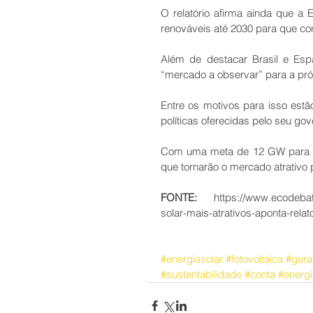
O relatório afirma ainda que a 
renováveis até 2030 para que con
Além de destacar Brasil e Esp
“mercado a observar” para a pr
Entre os motivos para isso estão
políticas oferecidas pelo seu gov
Com uma meta de 12 GW para 203
que tornarão o mercado atrativo p
FONTE:
 https://www.ecodebate
solar-mais-atrativos-aponta-relato
#energiasolar
#fotovoltaica
#gera
#sustentabilidade
#conta
#energi