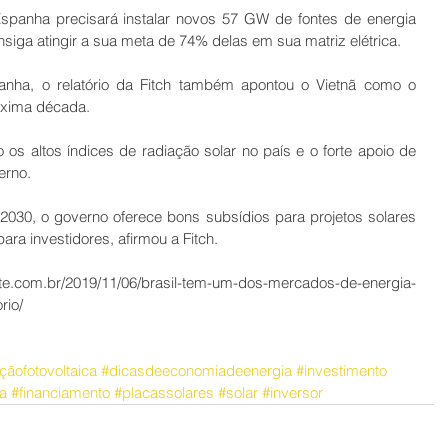
Espanha precisará instalar novos 57 GW de fontes de energia 
siga atingir a sua meta de 74% delas em sua matriz elétrica.
anha, o relatório da Fitch também apontou o Vietnã como o 
óxima década.
 os altos índices de radiação solar no país e o forte apoio de 
erno.
0, o governo oferece bons subsídios para projetos solares 
ara investidores, afirmou a Fitch.
.com.br/2019/11/06/brasil-tem-um-dos-mercados-de-energia-
rio/
çãofotovoltaica
#dicasdeeconomiadeenergia
#investimento
a
#financiamento
#placassolares
#solar
#inversor