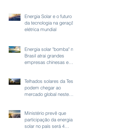
Energia Solar e o futuro
da tecnologia na geração
elétrica mundial
Energia solar "bomba" no
Brasil atrai grandes
empresas chinesas e
startups
Telhados solares da Tesla
podem chegar ao
mercado global neste
ano
Ministério prevê que
participação da energia
solar no país será 4
vezes maior em 10 anos