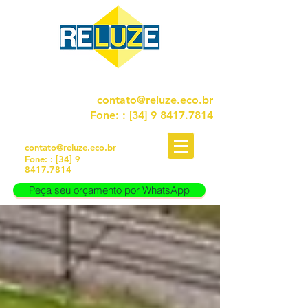
FALE CONOSCO!
contato@reluze.eco.br
Fone:
: [34]
9 8417.7814
FALE CONOSCO!
contato@reluze.eco.br
Fone:
: [34]
9
8417.7814
Peça seu orçamento por WhatsApp
Peça seu orçamento por WhatsApp