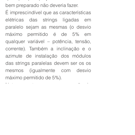
bem preparado não deveria fazer.
É imprescindível que as características 
elétricas das strings ligadas em 
paralelo sejam as mesmas (o desvio 
máximo permitido é de 5% em 
qualquer variável – potência, tensão, 
corrente). Também a inclinação e o 
azimute de instalação dos módulos 
das strings paralelas devem ser os os 
mesmos (igualmente com desvio 
máximo permitido de 5%).
Nota-se neste caso uma sucessão de 
erros cometidos, desde o projeto, a 
execução e a entrada em operação. O 
sistema foi mal projetado, foi mal 
instalado e não foi comissionado 
(inspecionado) antes da entrada em 
operação.