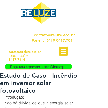
FALE CONOSCO!
contato@reluze.eco.br
Fone:
: [34]
9 8417.7814
FALE CONOSCO!
contato@reluze.eco.br
Fone:
: [34]
9
8417.7814
Peça seu orçamento por WhatsApp
Estudo de Caso - Incêndio
Peça seu orçamento por WhatsApp
em inversor solar
fotovoltaico
Introdução:
Não há dúvida de que a energia solar 