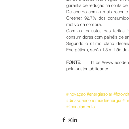
garantia de redução na conta de 
De acordo com o mais recente e
Greener, 92,7% dos consumido
motivo da compra.
Com os reajustes das tarifas i
consumidores com painéis de ene
Segundo o último plano decen
Energética), serão 1,3 milhão de
FONTE: 
https://www.ecodeb
pela-sustentabilidade/
#inovação
#energiasolar
#fotovol
#dicasdeeconomiadeenergia
#in
#financiamento