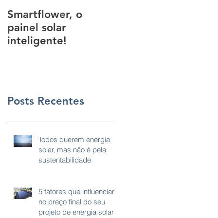
Smartflower, o
Esta tinta pode
painel solar
transformar parede
inteligente!
em usinas de
energia infinita.
Posts Recentes
Todos querem energia
solar, mas não é pela
sustentabilidade
5 fatores que influenciam
no preço final do seu
projeto de energia solar