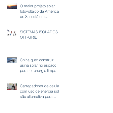
O maior projeto solar
fotovoltaico da América
do Sul está em
andamento
SISTEMAS ISOLADOS –
OFF-GRID
China quer construir
usina solar no espaço
para ter energia limpa e
ilimitada
Carregadores de celular
com uso de energia solar
são alternativa para
longas viagens na
Amazônia