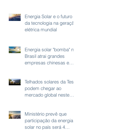
Energia Solar e o futuro
da tecnologia na geração
elétrica mundial
Energia solar "bomba" no
Brasil atrai grandes
empresas chinesas e
startups
Telhados solares da Tesla
podem chegar ao
mercado global neste
ano
Ministério prevê que
participação da energia
solar no país será 4
vezes maior em 10 anos