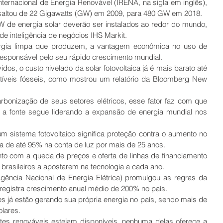
ernacional de Energia Renovável (IRENA, na sigla em inglês), 
 saltou de 22 Gigawatts (GW) em 2009, para 480 GW em 2018.
 de energia solar deverão ser instalados ao redor do mundo, 
e inteligência de negócios IHS Markit.
rgia limpa que produzem, a vantagem econômica no uso de 
responsável pelo seu rápido crescimento mundial.
os, o custo nivelado da solar fotovoltaica já é mais barato até 
íveis fósseis, como mostrou um relatório da Bloomberg New 
bonização de seus setores elétricos, esse fator faz com que 
e a fonte segue liderando a expansão de energia mundial nos 
m sistema fotovoltaico significa proteção contra o aumento no 
 de até 95% na conta de luz por mais de 25 anos.
o com a queda de preços e oferta de linhas de financiamento 
 brasileiros a apostarem na tecnologia a cada ano.
ência Nacional de Energia Elétrica) promulgou as regras da 
 registra crescimento anual médio de 200% no país.
s já estão gerando sua própria energia no país, sendo mais de 
olares.
tes renováveis estejam disponíveis, nenhuma delas oferece a 