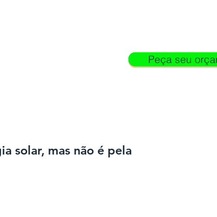
Peça seu orç
Peça seu orç
ANTAGENS
SERVIÇOS
SOLUÇÕES
PROJETOS
a solar, mas não é pela