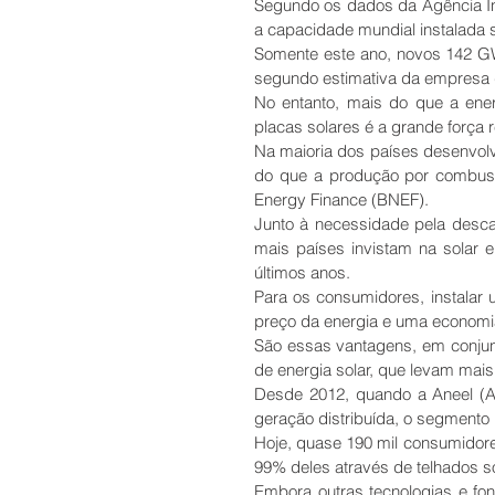
Segundo os dados da Agência Int
a capacidade mundial instalada
Somente este ano, novos 142 GW
segundo estimativa da empresa d
No entanto, mais do que a ene
placas solares é a grande força 
Na maioria dos países desenvolvid
do que a produção por combust
Energy Finance (BNEF).
Junto à necessidade pela descar
mais países invistam na solar 
últimos anos.
Para os consumidores, instalar u
preço da energia e uma economia
São essas vantagens, em conjunt
de energia solar, que levam mais
Desde 2012, quando a Aneel (Ag
geração distribuída, o segmento
Hoje, quase 190 mil consumidore
99% deles através de telhados s
Embora outras tecnologias e fon