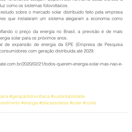
luz como os sistemas fotovoltaicos.
studo sobre o mercado solar distribuído feito pela empresa 
res que instalaram um sistema alegaram a economia como 
nflando o preço da energia no Brasil, a previsão é de mais 
rgia solar para os próximos anos.
al de expansão de energia da EPE (Empresa de Pesquisa 
 consumidores com geração distribuída até 2029.
ate.com.br/2020/02/21/todos-querem-energia-solar-mas-nao-e-
taica
#geraçãofotovoltaica
#sustentabilidade
vestimento
#energia
#placassolares
#solar
#conta